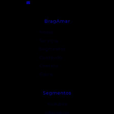
contato@bragamar.com.br
BragAmar
Home
Serviços
Segmentos
Conteúdo
Contato
Sobre
Segmentos
Youtubers
Infoprodutor