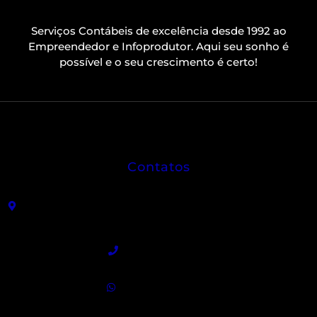
Serviços Contábeis de excelência desde 1992 ao
Empreendedor e Infoprodutor. Aqui seu sonho é
possível e o seu crescimento é certo!
Contatos
R. João Sátiro de Almeida Leme, 325 - Centro -
Angatuba - SP
(15) 3255-9300
(15) 99840-5129