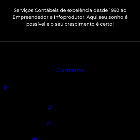
Serviços Contábeis de excelência desde 1992 ao
Empreendedor e Infoprodutor. Aqui seu sonho é
possível e o seu crescimento é certo!
Contatos
R. João Sátiro de Almeida Leme, 325 - Centro -
Angatuba - SP
(15) 3255-9300
(15) 99840-5129
contato@bragamar.com.br