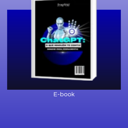
Quero agora
genuínos com o ChatGPT.
como tornar seus textos únicos e
avançadas de personalização e descubra
Domine essa ferramenta. Domine técnicas
conta!
ChatGPT: O que ninguém te
E-book