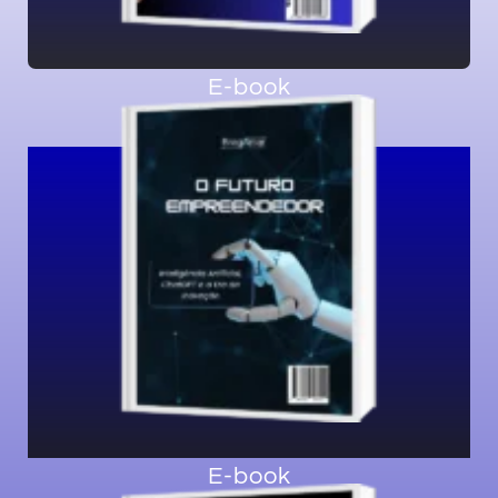
E-book
Quero agora
patamar com a inteligência artificial.
empreendimento digital a um novo
Inovação. Esteja preparado para elevar seu
Inteligência Artificial, ChatGPT e a Era da
O FUTURO EMPREENDEDOR
E-book