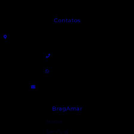
Contatos
R. João Sátiro de Almeida Leme, 325 - Centro -
Angatuba - SP
(15) 3255-9300
(15) 99840-5129
contato@bragamar.com.br
BragAmar
Home
Serviços