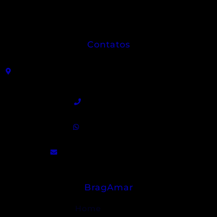
Contatos
R. João Sátiro de Almeida Leme, 325 - Centro -
Angatuba - SP
(15) 3255-9300
(15) 99840-5129
contato@bragamar.com.br
BragAmar
Home