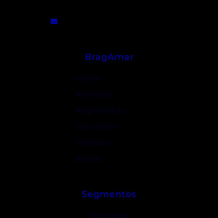
contato@bragamar.com.br
BragAmar
Home
Serviços
Segmentos
Conteúdo
Contato
Sobre
Segmentos
Youtubers