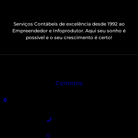
Serviços Contábeis de excelência desde 1992 ao
Empreendedor e Infoprodutor. Aqui seu sonho é
possível e o seu crescimento é certo!
Contatos
R. João Sátiro de Almeida Leme, 325 - Centro -
Angatuba - SP
(15) 3255-9300
(15) 99840-5129