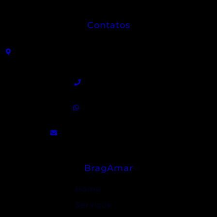
Contatos
R. João Sátiro de Almeida Leme, 325 - Centro -
Angatuba - SP
(15) 3255-9300
(15) 99840-5129
contato@bragamar.com.br
BragAmar
Home
Serviços