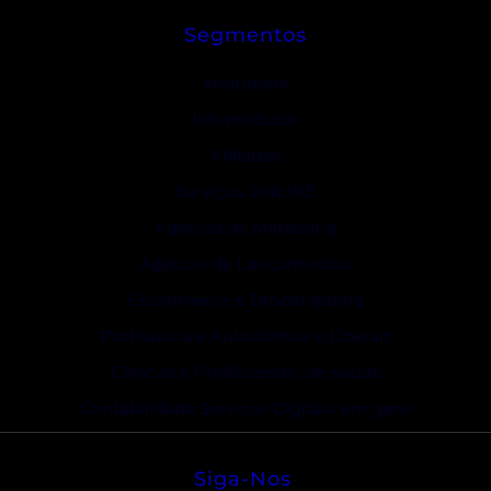
Segmentos
Youtubers
Infoprodutor
Afiliados
Serviços ONLINE
Agência de Marketing
Agência de Lançamentos
Ecommerce e Dropshipping
Profissionais Autonômos e Liberais
Clínicas e Profissionais de Saúde
Contabilidade Serviços Digitais em geral
Siga-Nos