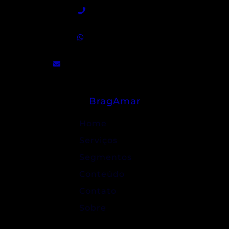
(15) 3255-9300
(15) 99840-5129
contato@bragamar.com.br
BragAmar
Home
Serviços
Segmentos
Conteúdo
Contato
Sobre