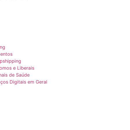
ing
entos
pshipping
nomos e Liberais
onais de Saúde
ços Digitais em Geral