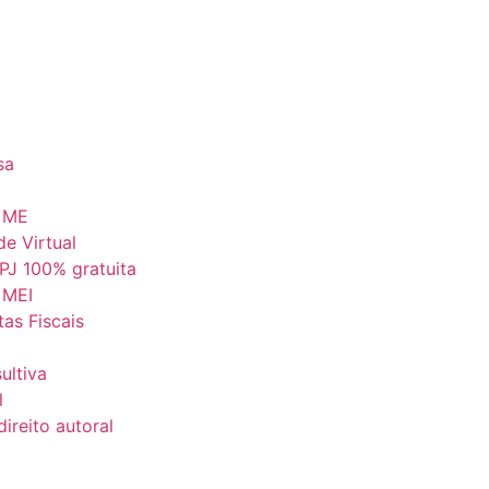
sa
a ME
de Virtual
 PJ 100% gratuita
 MEI
as Fiscais
ultiva
l
ireito autoral