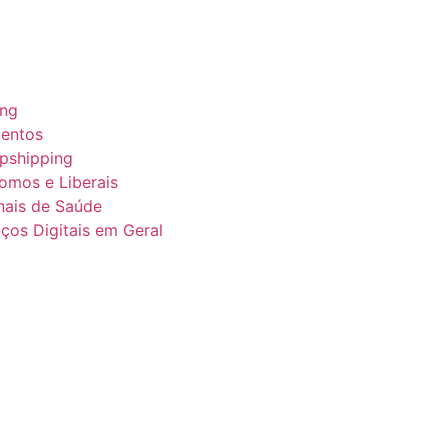
ing
entos
pshipping
nomos e Liberais
onais de Saúde
ços Digitais em Geral