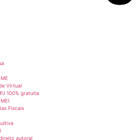
sa
a ME
de Virtual
 PJ 100% gratuita
 MEI
as Fiscais
ultiva
l
ireito autoral