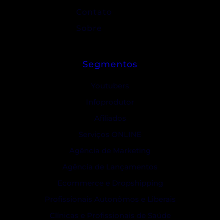
Contato
Sobre
Segmentos
Youtubers
Infoprodutor
Afiliados
Serviços ONLINE
Agência de Marketing
Agência de Lançamentos
Ecommerce e Dropshipping
Profissionais Autonômos e Liberais
Clínicas e Profissionais de Saúde