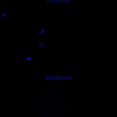
Contatos
R. João Sátiro de Almeida Leme, 325 - Centro -
Angatuba - SP
(15) 3255-9300
(15) 99840-5129
contato@bragamar.com.br
BragAmar
Home
Serviços
Segmentos
Conteúdo