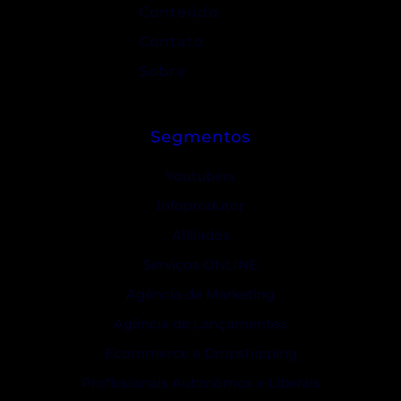
Conteúdo
Contato
Sobre
Segmentos
Youtubers
Infoprodutor
Afiliados
Serviços ONLINE
Agência de Marketing
Agência de Lançamentos
Ecommerce e Dropshipping
Profissionais Autonômos e Liberais