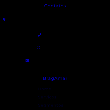
Contatos
R. João Sátiro de Almeida Leme, 325 - Centro -
Angatuba - SP
(15) 3255-9300
(15) 99840-5129
contato@bragamar.com.br
BragAmar
Home
Serviços
Segmentos